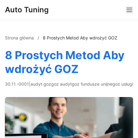
Auto Tuning
Strona główna
/
8 Prostych Metod Aby wdrożyć GOZ
8 Prostych Metod Aby
wdrożyć GOZ
30.11.-0001
|
audyt goz
goz audyt
goz fundusze unijne
goz usługi