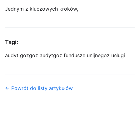
Jednym z kluczowych kroków,
Tagi:
audyt goz
goz audyt
goz fundusze unijne
goz usługi
← Powrót do listy artykułów