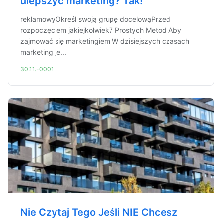
ulepszyć marketing? Tak!
reklamowyOkreśl swoją grupę docelowąPrzed
rozpoczęciem jakiejkolwiek7 Prostych Metod Aby
zajmować się marketingiem W dzisiejszych czasach
marketing je...
30.11.-0001
Nie Czytaj Tego Jeśli NIE Chcesz