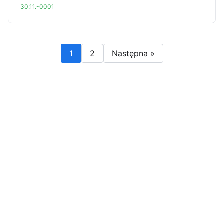
30.11.-0001
1
2
Następna »