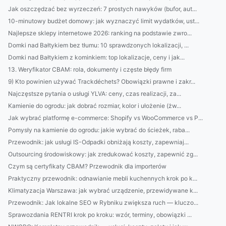
Jak oszczędzać bez wyrzeczeń: 7 prostych nawyków (bufor, aut...
10-minutowy budżet domowy: jak wyznaczyć limit wydatków, ust...
Najlepsze sklepy internetowe 2026: ranking na podstawie zwro...
Domki nad Bałtykiem bez tłumu: 10 sprawdzonych lokalizacji, ...
Domki nad Bałtykiem z kominkiem: top lokalizacje, ceny i jak...
13. Weryfikator CBAM: rola, dokumenty i częste błędy firm
9) Kto powinien używać Trackdéchets? Obowiązki prawne i zakr...
Najczęstsze pytania o usługi YLVA: ceny, czas realizacji, za...
Kamienie do ogrodu: jak dobrać rozmiar, kolor i ułożenie (żw...
Jak wybrać platformę e-commerce: Shopify vs WooCommerce vs P...
Pomysły na kamienie do ogrodu: jakie wybrać do ścieżek, raba...
Przewodnik: jak usługi IS-Odpadki obniżają koszty, zapewniaj...
Outsourcing środowiskowy: jak zredukować koszty, zapewnić zg...
Czym są certyfikaty CBAM? Przewodnik dla importerów
Praktyczny przewodnik: odnawianie mebli kuchennych krok po k...
Klimatyzacja Warszawa: jak wybrać urządzenie, przewidywane k...
Przewodnik: Jak lokalne SEO w Rybniku zwiększa ruch — kluczo...
Sprawozdania RENTRI krok po kroku: wzór, terminy, obowiązki ...