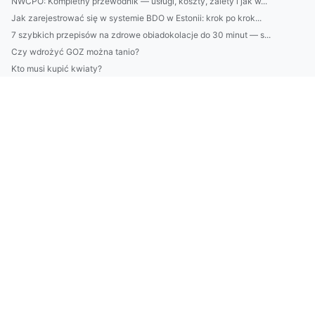
NWCPO: Kompletny przewodnik — usługi, koszty, zalety i jak w...
Jak zarejestrować się w systemie BDO w Estonii: krok po krok...
7 szybkich przepisów na zdrowe obiadokolacje do 30 minut — s...
Czy wdrożyć GOZ można tanio?
Kto musi kupić kwiaty?
Sprawdź jak możesz wdrożyć GOZ
Jak bez problemu wybudować domek
Czy budować dom może każdy?
Jeg lurer på hvem som kan kjøpe skillevegger til kontoret?
Er det mulig å kjøpe stoler etter arbeid?
Od kiedy zmiany w tym jak reklamować stronę?
Szukam 9 Osób, Którym Przekażę Rozwiązanie Jak zrobić market...
Nowy wątek jak chronić środowisko?
12 Największych Kłamstw O Tym Jak kupić klimatyzator
Czy opłaca się zamontować klimatyzację w Warszawie?
Po co właściwe chronić środowisko?
stworzyć ładny dom i ogród? Czy warto?
oppbevaringsmøbler? Rask!
Kan noen hjelpe meg med å kjøpe kontorstoler?