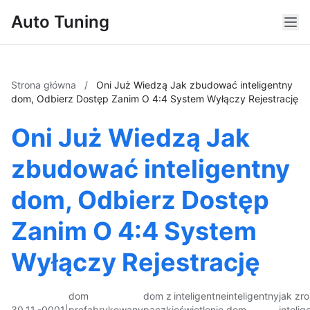
Auto Tuning
Strona główna
/
Oni Już Wiedzą Jak zbudować inteligentny
dom, Odbierz Dostęp Zanim O 4:4 System Wyłączy Rejestrację
Oni Już Wiedzą Jak
zbudować inteligentny
dom, Odbierz Dostęp
Zanim O 4:4 System
Wyłączy Rejestrację
dom
dom z
inteligentne
inteligentny
jak zro
30.11.-0001
|
prefabrykowany
paczki
oświetlenie
dom
intelig