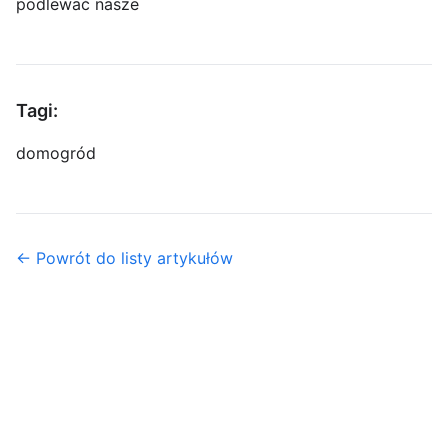
podlewać nasze
Tagi:
dom
ogród
← Powrót do listy artykułów