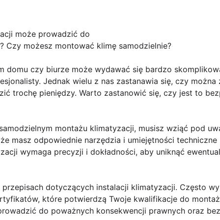
yzacji może prowadzić do
? Czy możesz montować klimę samodzielnie?
ym domu czy biurze może wydawać się bardzo skomplikow
jonalisty. Jednak wielu z nas zastanawia się, czy można 
ić trochę pieniędzy. Warto zastanowić się, czy jest to bez
samodzielnym montażu klimatyzacji, musisz wziąć pod uwag
 że masz odpowiednie narzędzia i umiejętności techniczn
yzacji wymaga precyzji i dokładności, aby uniknąć ewent
 przepisach dotyczących instalacji klimatyzacji. Często w
rtyfikatów, które potwierdzą Twoje kwalifikacje do montażu
e prowadzić do poważnych konsekwencji prawnych oraz be