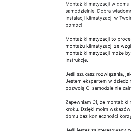
Montaż klimatyzacji w domu 
samodzielnie. Dobra wiadomoś
instalacji klimatyzacji w Two
pomóc!
Montaż klimatyzacji to proce
montażu klimatyzacji ze wzg
montaż klimatyzacji może być
instrukcje.
Jeśli szukasz rozwiązania, 
Jestem ekspertem w dziedzini
pozwolą Ci samodzielnie zai
Zapewniam Ci, że montaż klim
kroku. Dzięki moim wskazów
domu bez konieczności korzys
Jeśli jesteś zainteresowany 