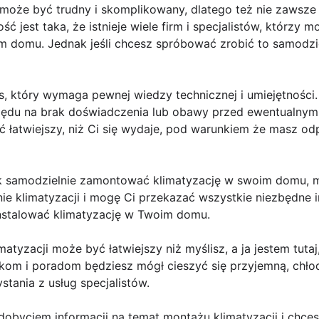
może być trudny i skomplikowany, dlatego też nie zawsze
ć jest taka, że istnieje wiele firm i specjalistów, którzy
im domu. Jednak jeśli chcesz spróbować zrobić to samodziel
s, który wymaga pewnej wiedzy technicznej i umiejętności.
lędu na brak doświadczenia lub obawy przed ewentualnym
 łatwiejszy, niż Ci się wydaje, pod warunkiem że masz od
jak samodzielnie zamontować klimatyzację w swoim domu, 
e klimatyzacji i mogę Ci przekazać wszystkie niezbędne i
nstalować klimatyzację w Twoim domu.
atyzacji może być łatwiejszy niż myślisz, a ja jestem tut
kom i poradom będziesz mógł cieszyć się przyjemną, chł
tania z usług specjalistów.
zdobyciem informacji na temat montażu klimatyzacji i chce