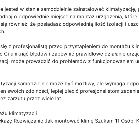
e jesteś w stanie samodzielnie zainstalować klimatyzację,
adbaj o odpowiednie miejsce na montaż urządzenia, któr
ię również, że posiadasz odpowiednią ilość izolacji i uszc
h.
ię z profesjonalistą przed przystąpieniem do montażu kli
i uniknąć błędów i zapewnić prawidłowe działanie urządz
zacji może prowadzić do problemów z funkcjonowaniem u
yzacji samodzielnie może być możliwy, ale wymaga odpow
wien swoich zdolności, lepiej zlecić profesjonalistom zadan
ez zarzutu przez wiele lat.
żu klimatyzacji
ekażę Rozwiązanie Jak montować klimę Szukam 11 Osób, 