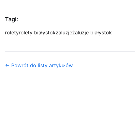
Tagi:
rolety
rolety białystok
żaluzje
żaluzje białystok
← Powrót do listy artykułów