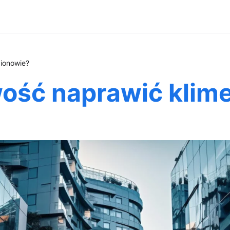
gionowie?
ość naprawić klime