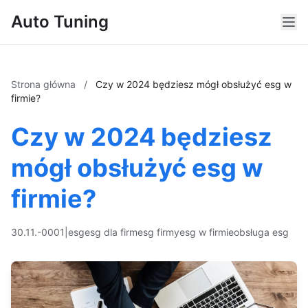
Auto Tuning
Strona główna
/
Czy w 2024 będziesz mógł obsłużyć esg w
firmie?
Czy w 2024 będziesz
mógł obsłużyć esg w
firmie?
30.11.-0001
|
esg
esg dla firm
esg firmy
esg w firmie
obsługa esg