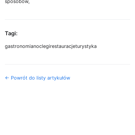
sposobów,
Tagi:
gastronomia
noclegi
restauracje
turystyka
← Powrót do listy artykułów