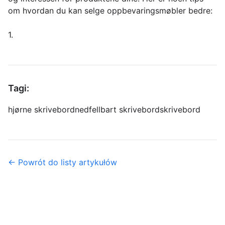
om hvordan du kan selge oppbevaringsmøbler bedre:
1.
Tagi:
hjørne skrivebord
nedfellbart skrivebord
skrivebord
← Powrót do listy artykułów