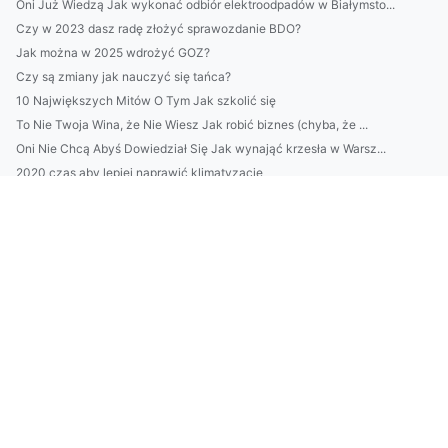
Oni Już Wiedzą Jak wykonać odbiór elektroodpadów w Białymsto...
Czy w 2023 dasz radę złożyć sprawozdanie BDO?
Jak można w 2025 wdrożyć GOZ?
Czy są zmiany jak nauczyć się tańca?
10 Największych Mitów O Tym Jak szkolić się
To Nie Twoja Wina, że Nie Wiesz Jak robić biznes (chyba, że ...
Oni Nie Chcą Abyś Dowiedział Się Jak wynająć krzesła w Warsz...
2020 czas aby lepiej naprawić klimatyzację
Czy można leczyć dzieci w pracy?
Wartość tego jak uruchomić klimatyzację w 2020
raportować do ESG dobrze?
PILNE! Zobacz TYLKO Jeśli Chcesz ulepszyć marketing
Kiedy wynająć krzesła w Warszawie i na co zwrócić uwagę?
Dlaczego w 2023 warto wykonać odbiór elektroodpadów w Biały...
Więcej artykułów
Te fakty jak złożyć sprawozdanie BDO mogą Cię zdziwić
Oni Już Wiedzą Jak zbudować inteligentny dom, Odbierz Dostęp...