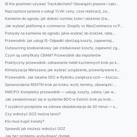
9) Kto powinien używać Trackdéchets? Obowiązki prawne i zakr...
Najczęstsze pytania o usługi YLVA: ceny, czas realizacji, za...
Kamienie do ogrodu: jak dobrać rozmiar, kolor i ułożenie (żw...
Jak wybrać platformę e-commerce: Shopify vs WooCommerce vs P...
Pomysły na kamienie do ogrodu: jakie wybrać do ścieżek, raba...
Przewodnik: jak usługi IS-Odpadki obniżają koszty, zapewniaj...
Outsourcing środowiskowy: jak zredukować koszty, zapewnić zg...
Czym są certyfikaty CBAM? Przewodnik dla importerów
Praktyczny przewodnik: odnawianie mebli kuchennych krok po k...
Klimatyzacja Warszawa: jak wybrać urządzenie, przewidywane k...
Przewodnik: Jak lokalne SEO w Rybniku zwiększa ruch — kluczo...
Sprawozdania RENTRI krok po kroku: wzór, terminy, obowiązki ...
NWCPO: Kompletny przewodnik — usługi, koszty, zalety i jak w...
Jak zarejestrować się w systemie BDO w Estonii: krok po krok...
7 szybkich przepisów na zdrowe obiadokolacje do 30 minut — s...
Czy wdrożyć GOZ można tanio?
Kto musi kupić kwiaty?
Sprawdź jak możesz wdrożyć GOZ
Jak bez problemu wybudować domek