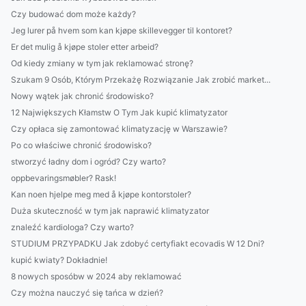
Czy budować dom może każdy?
Jeg lurer på hvem som kan kjøpe skillevegger til kontoret?
Er det mulig å kjøpe stoler etter arbeid?
Od kiedy zmiany w tym jak reklamować stronę?
Szukam 9 Osób, Którym Przekażę Rozwiązanie Jak zrobić market...
Nowy wątek jak chronić środowisko?
12 Największych Kłamstw O Tym Jak kupić klimatyzator
Czy opłaca się zamontować klimatyzację w Warszawie?
Po co właściwe chronić środowisko?
stworzyć ładny dom i ogród? Czy warto?
oppbevaringsmøbler? Rask!
Kan noen hjelpe meg med å kjøpe kontorstoler?
Duża skuteczność w tym jak naprawić klimatyzator
znaleźć kardiologa? Czy warto?
STUDIUM PRZYPADKU Jak zdobyć certyfiakt ecovadis W 12 Dni?
kupić kwiaty? Dokładnie!
8 nowych sposóbw w 2024 aby reklamować
Czy można nauczyć się tańca w dzień?