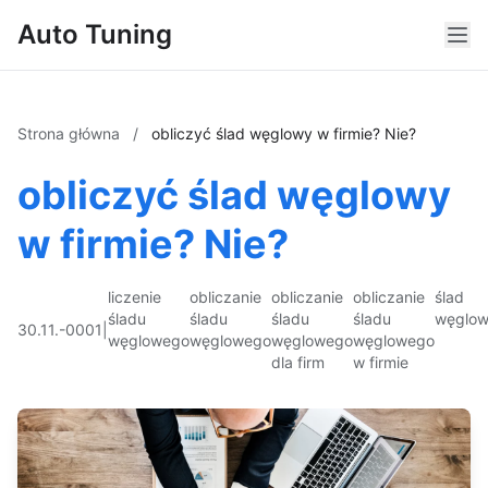
Auto Tuning
Strona główna
/
obliczyć ślad węglowy w firmie? Nie?
obliczyć ślad węglowy
w firmie? Nie?
liczenie
obliczanie
obliczanie
obliczanie
ślad
śladu
śladu
śladu
śladu
węglo
30.11.-0001
|
węglowego
węglowego
węglowego
węglowego
dla firm
w firmie