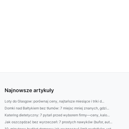
Najnowsze artykuły
Loty do Glasgow: porównaj ceny, najtańsze miesiące i triki d...
Domki nad Bałtykiem bez tłumów: 7 miejsc mniej znanych, gdzi...
Katering dietetyczny: 7 pytań przed wyborem firmy—ceny, kalo...
Jak oszczędzać bez wyrzeczeń: 7 prostych nawyków (bufor, aut...
10-minutowy budżet domowy: jak wyznaczyć limit wydatków, ust...