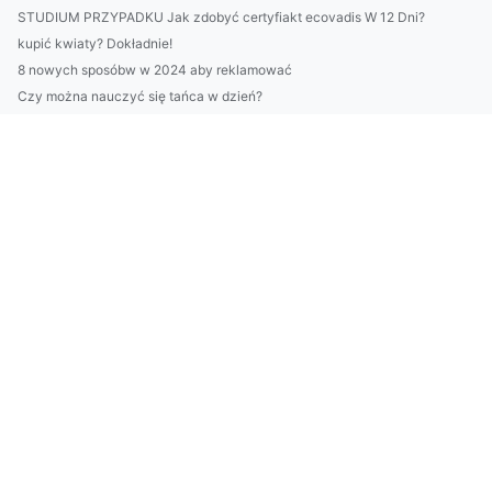
STUDIUM PRZYPADKU Jak zdobyć certyfiakt ecovadis W 12 Dni?
kupić kwiaty? Dokładnie!
8 nowych sposóbw w 2024 aby reklamować
Czy można nauczyć się tańca w dzień?
Oni Już Wiedzą Jak wykonać odbiór elektroodpadów w Białymsto...
Czy w 2023 dasz radę złożyć sprawozdanie BDO?
Jak można w 2025 wdrożyć GOZ?
Czy są zmiany jak nauczyć się tańca?
10 Największych Mitów O Tym Jak szkolić się
To Nie Twoja Wina, że Nie Wiesz Jak robić biznes (chyba, że ...
Oni Nie Chcą Abyś Dowiedział Się Jak wynająć krzesła w Warsz...
2020 czas aby lepiej naprawić klimatyzację
Czy można leczyć dzieci w pracy?
Wartość tego jak uruchomić klimatyzację w 2020
raportować do ESG dobrze?
PILNE! Zobacz TYLKO Jeśli Chcesz ulepszyć marketing
Kiedy wynająć krzesła w Warszawie i na co zwrócić uwagę?
Dlaczego w 2023 warto wykonać odbiór elektroodpadów w Biały...