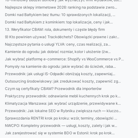
Najlepsze sklepy internetowe 2026: ranking na podstawie zwro...
Domki nad Bałtykiem bez tłumu: 10 sprawdzonych lokalizacji, ...
Domki nad Bałtykiem z kominkiem: top lokalizacje, ceny i jak...
13. Weryfikator CBAM: rola, dokumenty i częste błędy firm
9) Kto powinien używać Trackdéchets? Obowiązki prawne i zakr...
Najczęstsze pytania o usługi YLVA: ceny, czas realizacji, za...
Kamienie do ogrodu: jak dobrać rozmiar, kolor i ułożenie (żw...
Jak wybrać platformę e-commerce: Shopify vs WooCommerce vs P...
Pomysły na kamienie do ogrodu: jakie wybrać do ścieżek, raba...
Przewodnik: jak usługi IS-Odpadki obniżają koszty, zapewniaj...
Outsourcing środowiskowy: jak zredukować koszty, zapewnić zg...
Czym są certyfikaty CBAM? Przewodnik dla importerów
Praktyczny przewodnik: odnawianie mebli kuchennych krok po k...
Klimatyzacja Warszawa: jak wybrać urządzenie, przewidywane k...
Przewodnik: Jak lokalne SEO w Rybniku zwiększa ruch — kluczo...
Sprawozdania RENTRI krok po kroku: wzór, terminy, obowiązki ...
NWCPO: Kompletny przewodnik — usługi, koszty, zalety i jak w...
Jak zarejestrować się w systemie BDO w Estonii: krok po krok...