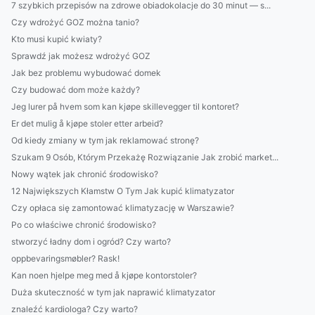
7 szybkich przepisów na zdrowe obiadokolacje do 30 minut — s...
Czy wdrożyć GOZ można tanio?
Kto musi kupić kwiaty?
Sprawdź jak możesz wdrożyć GOZ
Jak bez problemu wybudować domek
Czy budować dom może każdy?
Jeg lurer på hvem som kan kjøpe skillevegger til kontoret?
Er det mulig å kjøpe stoler etter arbeid?
Od kiedy zmiany w tym jak reklamować stronę?
Szukam 9 Osób, Którym Przekażę Rozwiązanie Jak zrobić market...
Nowy wątek jak chronić środowisko?
12 Największych Kłamstw O Tym Jak kupić klimatyzator
Czy opłaca się zamontować klimatyzację w Warszawie?
Po co właściwe chronić środowisko?
stworzyć ładny dom i ogród? Czy warto?
oppbevaringsmøbler? Rask!
Kan noen hjelpe meg med å kjøpe kontorstoler?
Duża skuteczność w tym jak naprawić klimatyzator
znaleźć kardiologa? Czy warto?