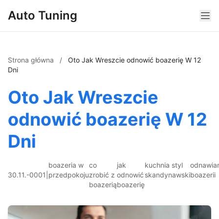
Auto Tuning
Strona główna
/
Oto Jak Wreszcie odnowić boazerię W 12
Dni
Oto Jak Wreszcie
odnowić boazerię W 12
Dni
boazeria w
co
jak
kuchnia styl
odnawia
30.11.-0001
|
przedpokoju
zrobić z
odnowić
skandynawski
boazerii
boazerią
boazerię