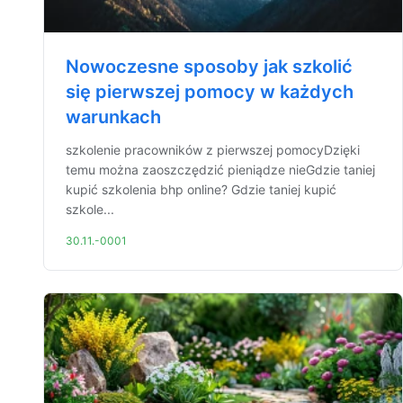
Nowoczesne sposoby jak szkolić
się pierwszej pomocy w każdych
warunkach
szkolenie pracowników z pierwszej pomocyDzięki
temu można zaoszczędzić pieniądze nieGdzie taniej
kupić szkolenia bhp online? Gdzie taniej kupić
szkole...
30.11.-0001