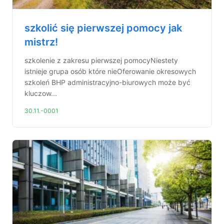
szkolić się pierwszej pomocy jak
mistrz!
szkolenie z zakresu pierwszej pomocyNiestety
istnieje grupa osób które nieOferowanie okresowych
szkoleń BHP administracyjno-biurowych może być
kluczow...
30.11.-0001