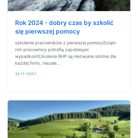
Rok 2024 - dobry czas by szkolić
się pierwszej pomocy
szkolenie pracowników z pierwszej pomocyDzięki
nim pracownicy potrafią zapobiegać
wypadkomSzkolenia BHP są niezwykle istotne dla
każdej firmy, niezale...
30.11.-0001