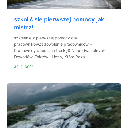
szkolić się pierwszej pomocy jak
mistrz!
szkolenie z pierwszej pomocy dla
pracownikówZadowolenie pracowników –
Pracownicy doceniają troskę8 Niepodważalnych
Dowodów, Faktów I Liczb, Które Poka...
30.11.-0001