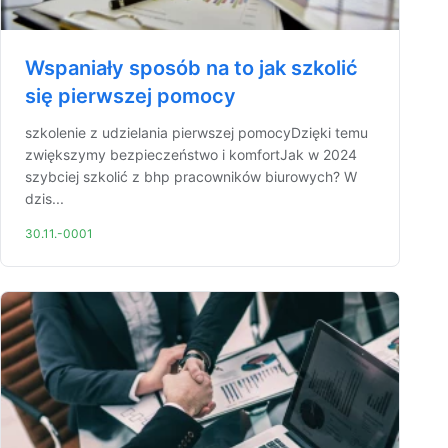
Wspaniały sposób na to jak szkolić
się pierwszej pomocy
szkolenie z udzielania pierwszej pomocyDzięki temu
zwiększymy bezpieczeństwo i komfortJak w 2024
szybciej szkolić z bhp pracowników biurowych? W
dzis...
30.11.-0001