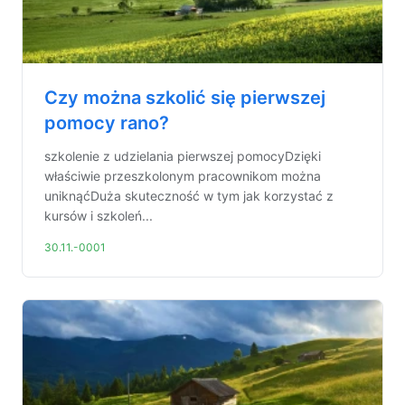
Czy można szkolić się pierwszej
pomocy rano?
szkolenie z udzielania pierwszej pomocyDzięki
właściwie przeszkolonym pracownikom można
uniknąćDuża skuteczność w tym jak korzystać z
kursów i szkoleń...
30.11.-0001