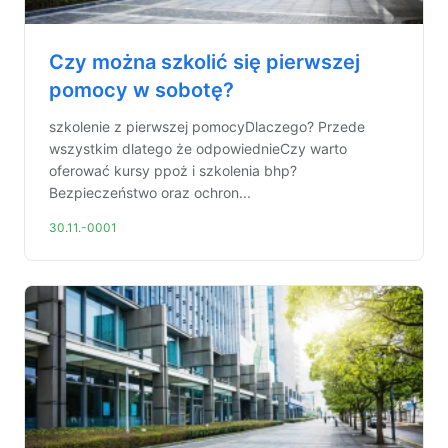
Czy można szkolić się pierwszej
pomocy w sobotę?
szkolenie z pierwszej pomocyDlaczego? Przede
wszystkim dlatego że odpowiednieCzy warto
oferować kursy ppoż i szkolenia bhp?
Bezpieczeństwo oraz ochron...
30.11.-0001