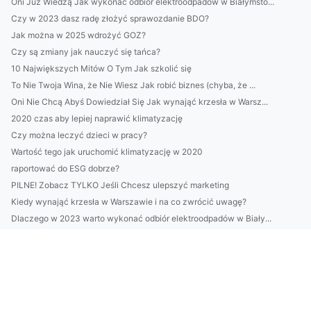
Oni Już Wiedzą Jak wykonać odbiór elektroodpadów w Białymsto...
Czy w 2023 dasz radę złożyć sprawozdanie BDO?
Jak można w 2025 wdrożyć GOZ?
Czy są zmiany jak nauczyć się tańca?
10 Największych Mitów O Tym Jak szkolić się
To Nie Twoja Wina, że Nie Wiesz Jak robić biznes (chyba, że ...
Oni Nie Chcą Abyś Dowiedział Się Jak wynająć krzesła w Warsz...
2020 czas aby lepiej naprawić klimatyzację
Czy można leczyć dzieci w pracy?
Wartość tego jak uruchomić klimatyzację w 2020
raportować do ESG dobrze?
PILNE! Zobacz TYLKO Jeśli Chcesz ulepszyć marketing
Kiedy wynająć krzesła w Warszawie i na co zwrócić uwagę?
Dlaczego w 2023 warto wykonać odbiór elektroodpadów w Biały...
Więcej artykułów
Te fakty jak złożyć sprawozdanie BDO mogą Cię zdziwić
Oni Już Wiedzą Jak zbudować inteligentny dom, Odbierz Dostęp...