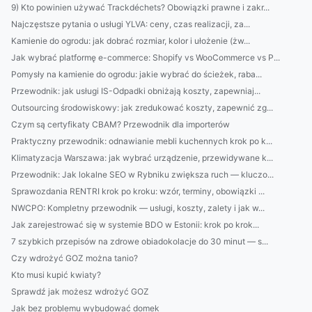
9) Kto powinien używać Trackdéchets? Obowiązki prawne i zakr...
Najczęstsze pytania o usługi YLVA: ceny, czas realizacji, za...
Kamienie do ogrodu: jak dobrać rozmiar, kolor i ułożenie (żw...
Jak wybrać platformę e-commerce: Shopify vs WooCommerce vs P...
Pomysły na kamienie do ogrodu: jakie wybrać do ścieżek, raba...
Przewodnik: jak usługi IS-Odpadki obniżają koszty, zapewniaj...
Outsourcing środowiskowy: jak zredukować koszty, zapewnić zg...
Czym są certyfikaty CBAM? Przewodnik dla importerów
Praktyczny przewodnik: odnawianie mebli kuchennych krok po k...
Klimatyzacja Warszawa: jak wybrać urządzenie, przewidywane k...
Przewodnik: Jak lokalne SEO w Rybniku zwiększa ruch — kluczo...
Sprawozdania RENTRI krok po kroku: wzór, terminy, obowiązki ...
NWCPO: Kompletny przewodnik — usługi, koszty, zalety i jak w...
Jak zarejestrować się w systemie BDO w Estonii: krok po krok...
7 szybkich przepisów na zdrowe obiadokolacje do 30 minut — s...
Czy wdrożyć GOZ można tanio?
Kto musi kupić kwiaty?
Sprawdź jak możesz wdrożyć GOZ
Jak bez problemu wybudować domek