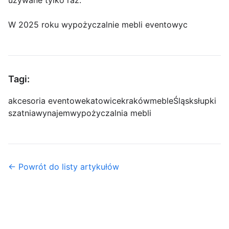
używane tylko raz.
W 2025 roku wypożyczalnie mebli eventowyc
Tagi:
akcesoria eventowe
katowice
kraków
meble
Śląsk
słupki
szatnia
wynajem
wypożyczalnia mebli
← Powrót do listy artykułów