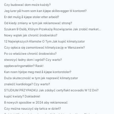
Czy budować dom może każdy?
Jeg lurer på hvem som kan kjøpe skillevegger til kontoret?
Er det mulig å kjøpe stoler etter arbeid?
Od kiedy zmiany w tym jak reklamować stronę?
Szukam 9 Osób, Którym Przekażę Rozwiązanie Jak zrobić market...
Nowy wątek jak chronić środowisko?
12 Największych Kłamstw O Tym Jak kupić klimatyzator
Czy opłaca się zamontować klimatyzację w Warszawie?
Po co właściwe chronić środowisko?
stworzyć ładny dom i ogród? Czy warto?
oppbevaringsmøbler? Rask!
Kan noen hjelpe meg med å kjøpe kontorstoler?
Duża skuteczność w tym jak naprawić klimatyzator
znaleźć kardiologa? Czy warto?
STUDIUM PRZYPADKU Jak zdobyć certyfiakt ecovadis W 12 Dni?
kupić kwiaty? Dokładnie!
8 nowych sposóbw w 2024 aby reklamować
Czy można nauczyć się tańca w dzień?