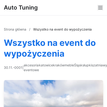
Auto Tuning
Strona główna
/
Wszystko na event do wypożyczenia
Wszystko na event do
wypożyczenia
akcesoria
katowice
kraków
meble
Śląsk
słupki
szatnia
wy
30.11.-0001
|
eventowe