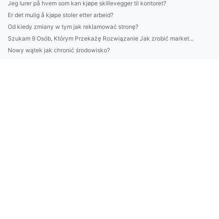
Jeg lurer på hvem som kan kjøpe skillevegger til kontoret?
Er det mulig å kjøpe stoler etter arbeid?
Od kiedy zmiany w tym jak reklamować stronę?
Szukam 9 Osób, Którym Przekażę Rozwiązanie Jak zrobić market...
Nowy wątek jak chronić środowisko?
12 Największych Kłamstw O Tym Jak kupić klimatyzator
Czy opłaca się zamontować klimatyzację w Warszawie?
Po co właściwe chronić środowisko?
stworzyć ładny dom i ogród? Czy warto?
oppbevaringsmøbler? Rask!
Kan noen hjelpe meg med å kjøpe kontorstoler?
Duża skuteczność w tym jak naprawić klimatyzator
znaleźć kardiologa? Czy warto?
STUDIUM PRZYPADKU Jak zdobyć certyfiakt ecovadis W 12 Dni?
kupić kwiaty? Dokładnie!
8 nowych sposóbw w 2024 aby reklamować
Czy można nauczyć się tańca w dzień?
Oni Już Wiedzą Jak wykonać odbiór elektroodpadów w Białymsto...
Czy w 2023 dasz radę złożyć sprawozdanie BDO?