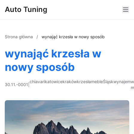
Auto Tuning
Strona główna
/
wynająć krzesła w nowy sposób
wynająć krzesła w
nowy sposób
chiavari
katowice
kraków
krzesła
meble
Śląsk
wynajem
w
30.11.-0001
|
m