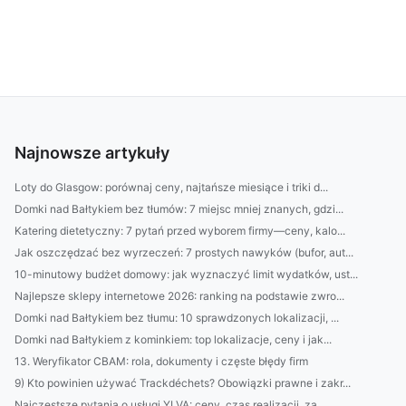
Najnowsze artykuły
Loty do Glasgow: porównaj ceny, najtańsze miesiące i triki d...
Domki nad Bałtykiem bez tłumów: 7 miejsc mniej znanych, gdzi...
Katering dietetyczny: 7 pytań przed wyborem firmy—ceny, kalo...
Jak oszczędzać bez wyrzeczeń: 7 prostych nawyków (bufor, aut...
10-minutowy budżet domowy: jak wyznaczyć limit wydatków, ust...
Najlepsze sklepy internetowe 2026: ranking na podstawie zwro...
Domki nad Bałtykiem bez tłumu: 10 sprawdzonych lokalizacji, ...
Domki nad Bałtykiem z kominkiem: top lokalizacje, ceny i jak...
13. Weryfikator CBAM: rola, dokumenty i częste błędy firm
9) Kto powinien używać Trackdéchets? Obowiązki prawne i zakr...
Najczęstsze pytania o usługi YLVA: ceny, czas realizacji, za...