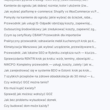
Kamienie do ogrodu: jak dobrać rozmiar, kolor i ułożenie (żw...
Jak wybrać platformę e-commerce: Shopify vs WooCommerce vs P...
Pomysły na kamienie do ogrodu: jakie wybrać do ścieżek, raba...
Przewodnik: jak usługi IS-Odpadki obniżają koszty, zapewniaj...
Outsourcing środowiskowy: jak zredukować koszty, zapewnić zg...
Czym są certyfikaty CBAM? Przewodnik dla importerów
Praktyczny przewodnik: odnawianie mebli kuchennych krok po k...
Klimatyzacja Warszawa: jak wybrać urządzenie, przewidywane k...
Przewodnik: Jak lokalne SEO w Rybniku zwiększa ruch — kluczo...
Sprawozdania RENTRI krok po kroku: wzór, terminy, obowiązki ...
NWCPO: Kompletny przewodnik — usługi, koszty, zalety i jak w...
Jak zarejestrować się w systemie BDO w Estonii: krok po krok...
7 szybkich przepisów na zdrowe obiadokolacje do 30 minut — s...
Czy wdrożyć GOZ można tanio?
Kto musi kupić kwiaty?
Sprawdź jak możesz wdrożyć GOZ
Jak bez problemu wybudować domek
Czy budować dom może każdy?