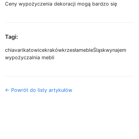
Ceny wypożyczenia dekoracji mogą bardzo się
Tagi:
chiavari
katowice
kraków
krzesła
meble
Śląsk
wynajem
wypożyczalnia mebli
← Powrót do listy artykułów